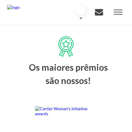
Os maiores prêmios
são nossos!