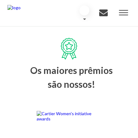
Os maiores prêmios
são nossos!