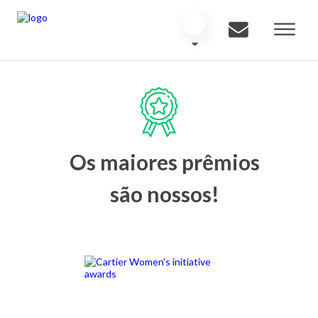
Os maiores prêmios
são nossos!