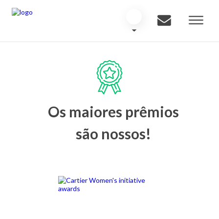
Os maiores prêmios
são nossos!