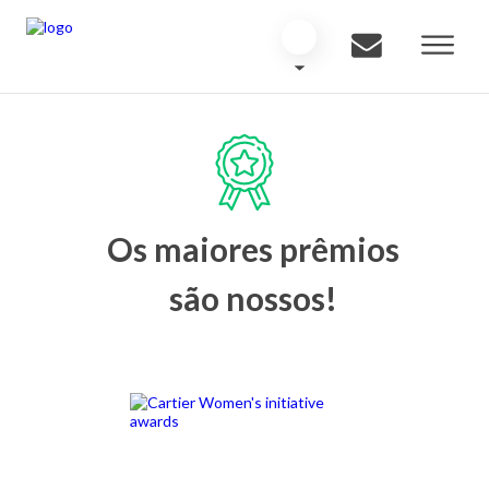
Os maiores prêmios
são nossos!