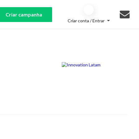
Criar campanha
Criar conta / Entrar