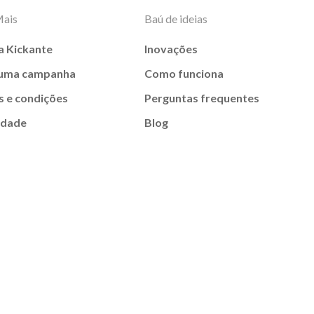
Mais
Baú de ideias
a Kickante
Inovações
 uma campanha
Como funciona
 e condições
Perguntas frequentes
idade
Blog