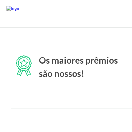
Os maiores prêmios
são nossos!