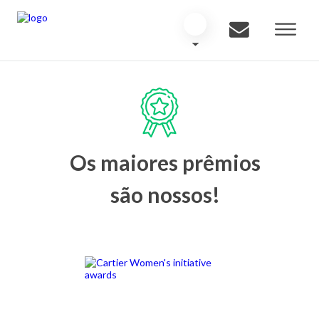
Os maiores prêmios
são nossos!