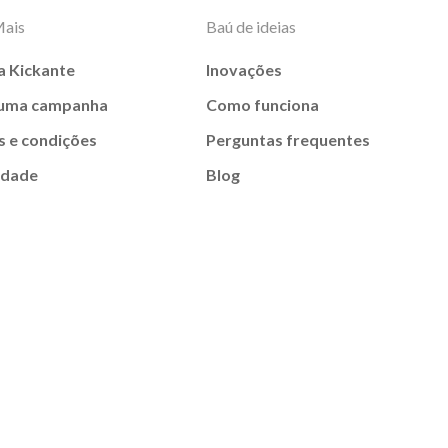
Mais
Baú de ideias
a Kickante
Inovações
 uma campanha
Como funciona
 e condições
Perguntas frequentes
idade
Blog