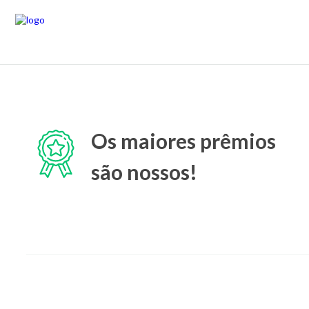
Os maiores prêmios
são nossos!