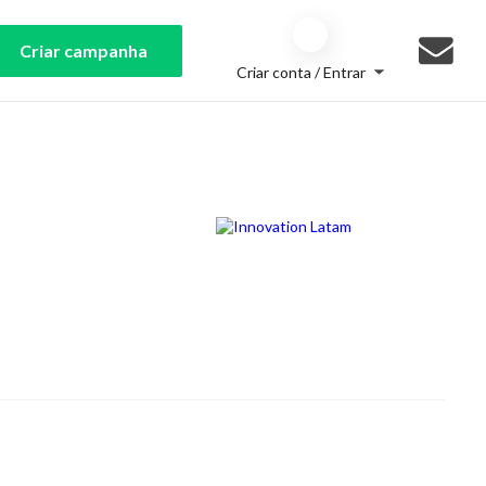
Criar campanha
Criar conta / Entrar