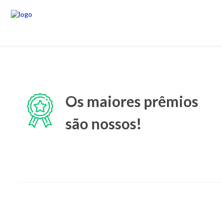
Os maiores prêmios
são nossos!