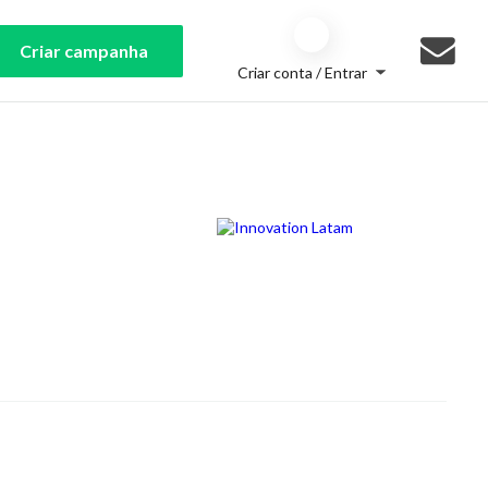
Criar campanha
Criar conta / Entrar