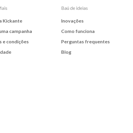
Mais
Baú de ideias
a Kickante
Inovações
 uma campanha
Como funciona
 e condições
Perguntas frequentes
idade
Blog