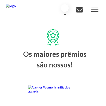
Os maiores prêmios
são nossos!