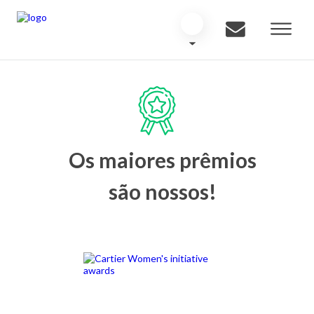
Os maiores prêmios
são nossos!