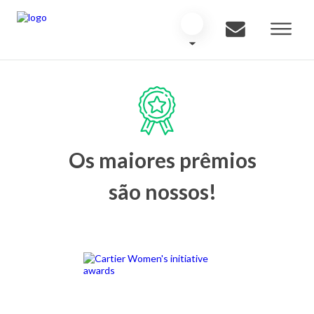
Os maiores prêmios
são nossos!