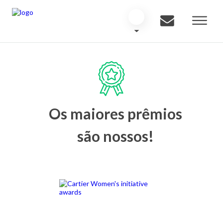
Os maiores prêmios
são nossos!