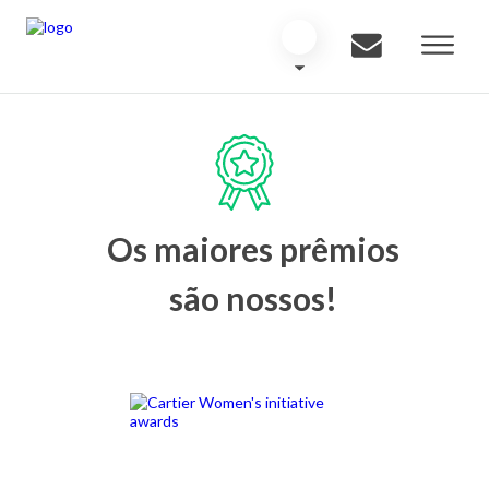
Os maiores prêmios
são nossos!