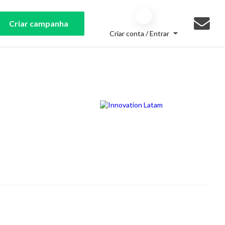
Criar campanha
Criar conta / Entrar