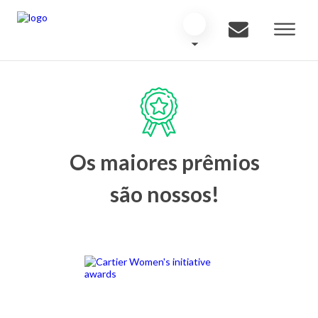
Os maiores prêmios
são nossos!