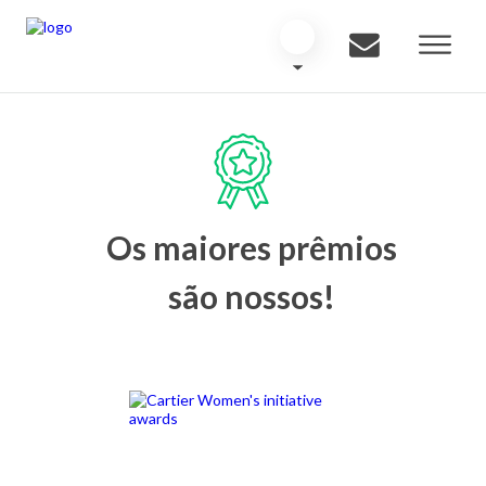
Os maiores prêmios
são nossos!