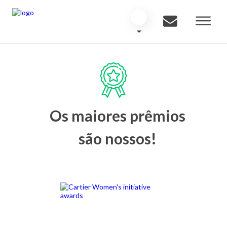
Os maiores prêmios
são nossos!