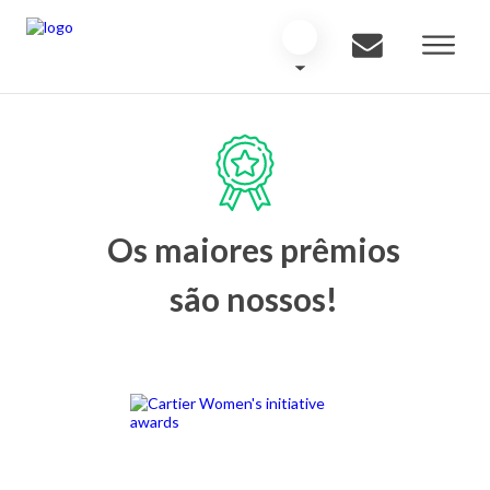
Os maiores prêmios
são nossos!