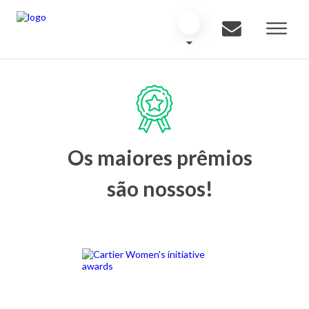
Os maiores prêmios
são nossos!