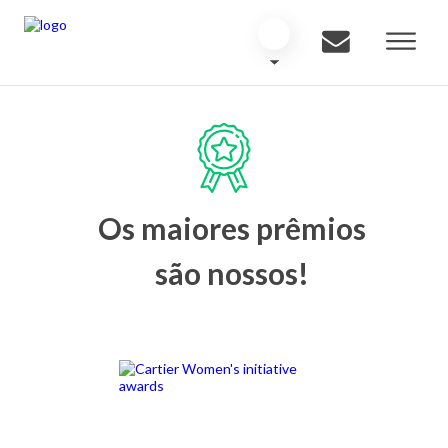
Os maiores prêmios
são nossos!