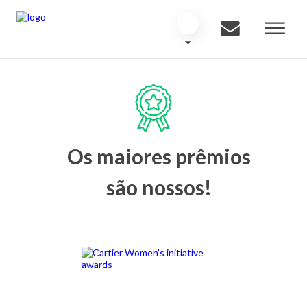
Os maiores prêmios
são nossos!