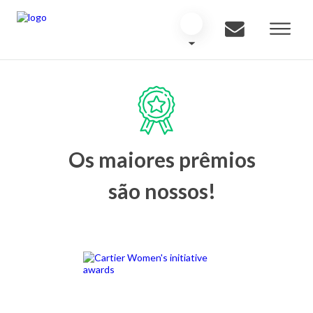
Os maiores prêmios
são nossos!