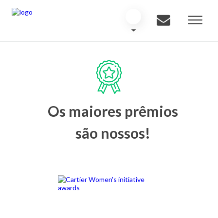
Os maiores prêmios
são nossos!