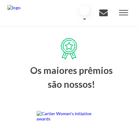
Os maiores prêmios
são nossos!