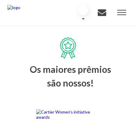
Os maiores prêmios
são nossos!