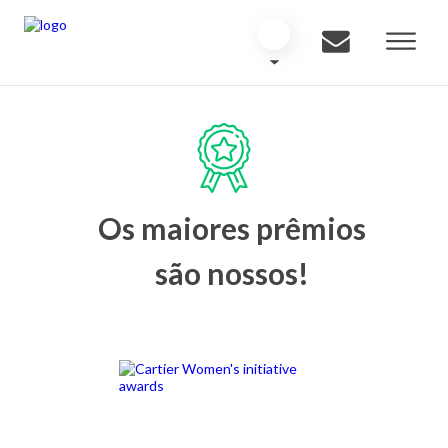
Os maiores prêmios
são nossos!