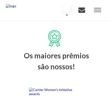
Os maiores prêmios
são nossos!