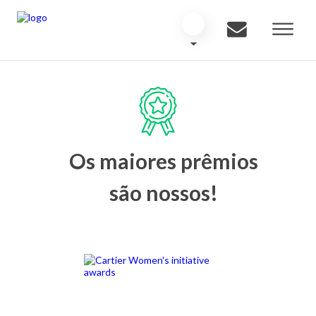
Os maiores prêmios
são nossos!