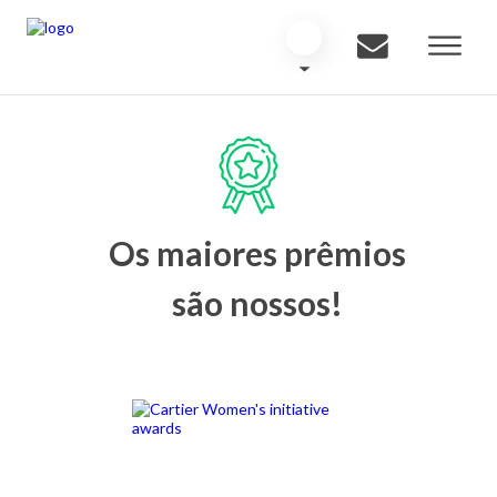
Os maiores prêmios
são nossos!