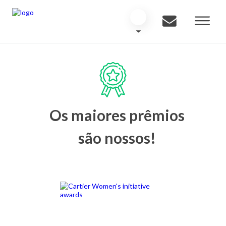
Os maiores prêmios
são nossos!