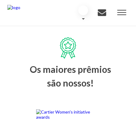
Os maiores prêmios
são nossos!