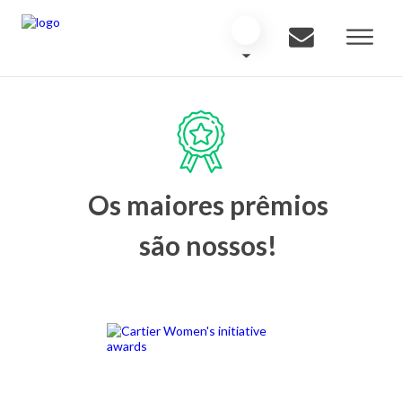
Os maiores prêmios
são nossos!