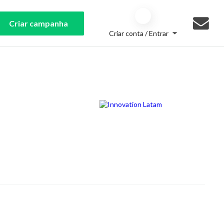
Criar campanha
Criar conta / Entrar