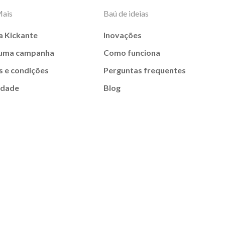
Mais
Baú de ideias
a Kickante
Inovações
 uma campanha
Como funciona
 e condições
Perguntas frequentes
idade
Blog