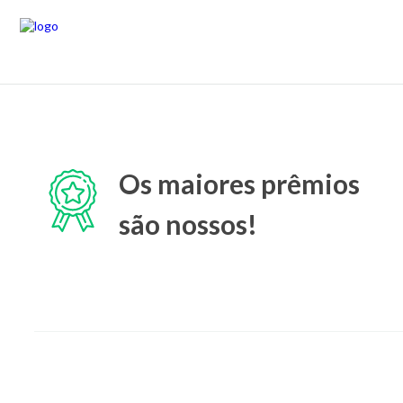
Os maiores prêmios
são nossos!