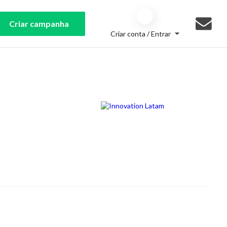
Criar campanha
Criar conta / Entrar