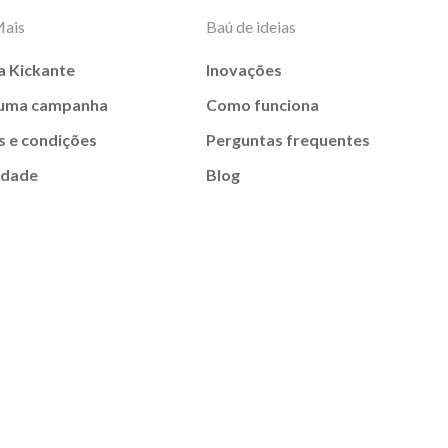
Mais
Baú de ideias
a Kickante
Inovações
 uma campanha
Como funciona
 e condições
Perguntas frequentes
idade
Blog