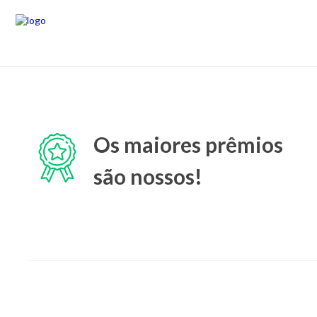
Os maiores prêmios
são nossos!