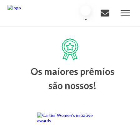
Os maiores prêmios
são nossos!