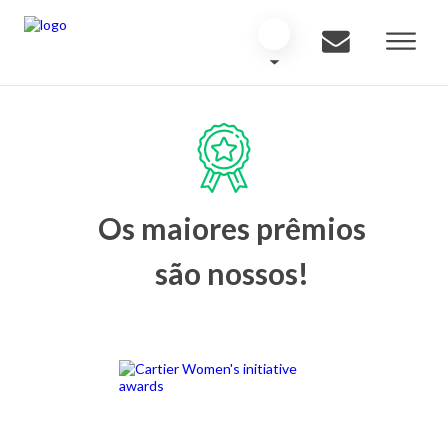
Os maiores prêmios
são nossos!