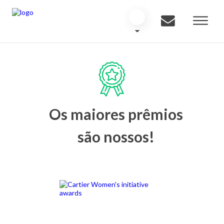
Os maiores prêmios
são nossos!