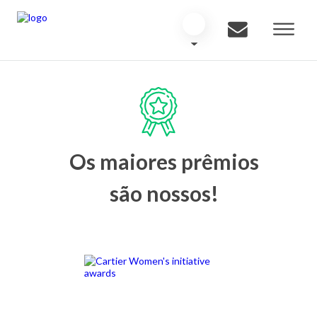
Os maiores prêmios
são nossos!