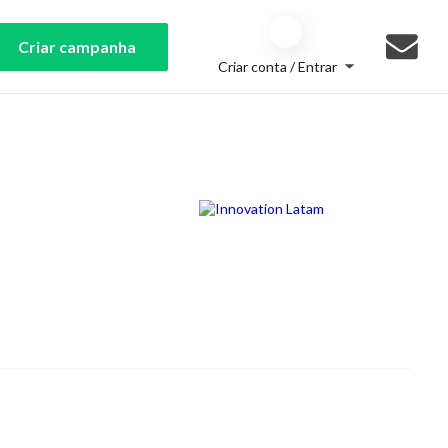
Criar campanha
Criar conta / Entrar