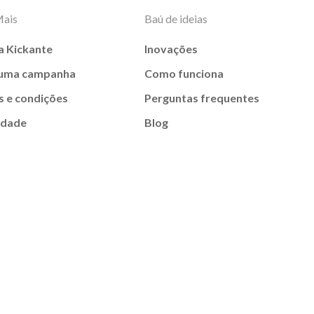
Mais
Baú de ideias
a Kickante
Inovações
 uma campanha
Como funciona
 e condições
Perguntas frequentes
idade
Blog