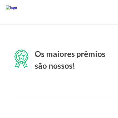
Os maiores prêmios
são nossos!