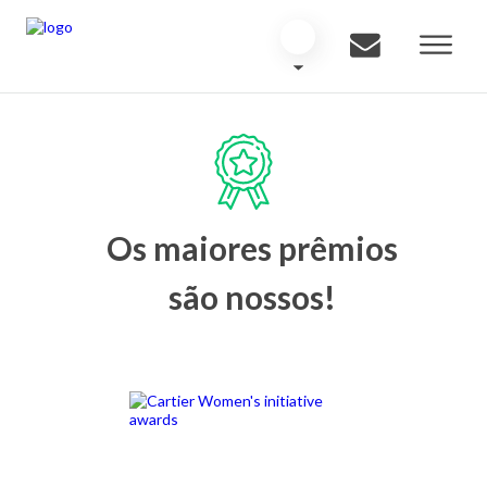
Os maiores prêmios
são nossos!