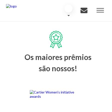
Os maiores prêmios
são nossos!