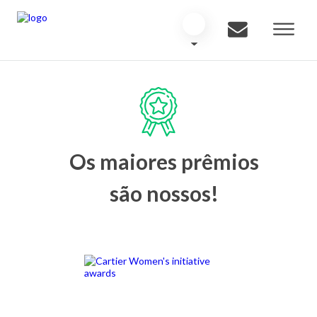
Os maiores prêmios
são nossos!