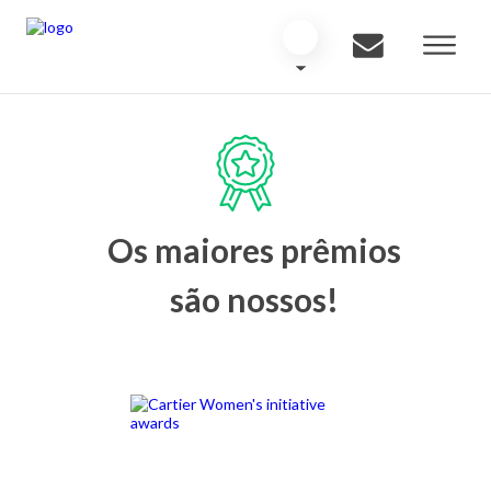
Os maiores prêmios
são nossos!