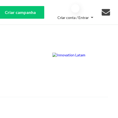
Criar campanha
Criar conta / Entrar