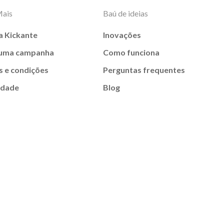
Mais
Baú de ideias
a Kickante
Inovações
 uma campanha
Como funciona
 e condições
Perguntas frequentes
idade
Blog