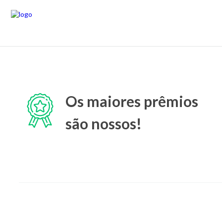
Os maiores prêmios
são nossos!