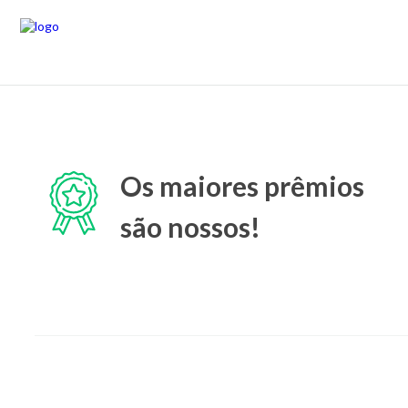
Os maiores prêmios
são nossos!