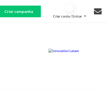
Criar campanha
Criar conta / Entrar