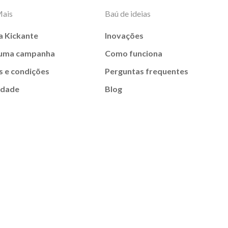
Mais
Baú de ideias
a Kickante
Inovações
 uma campanha
Como funciona
 e condições
Perguntas frequentes
idade
Blog