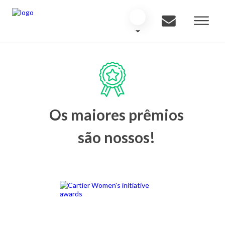
Os maiores prêmios
são nossos!