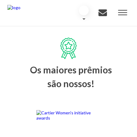
Os maiores prêmios
são nossos!