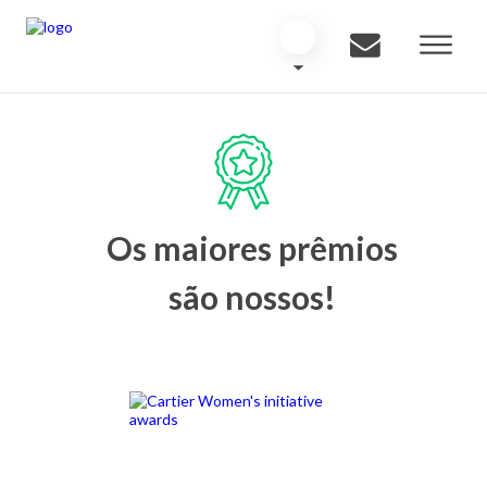
Os maiores prêmios
são nossos!