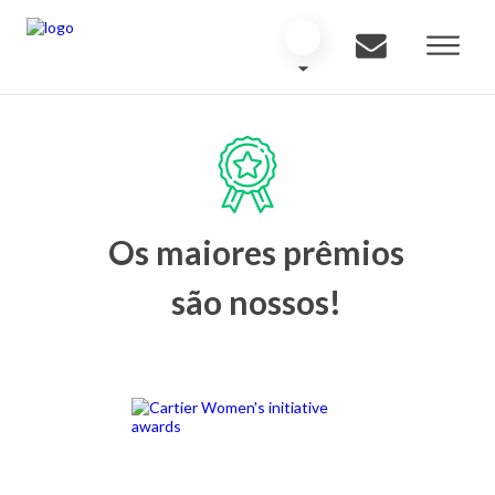
Os maiores prêmios
são nossos!